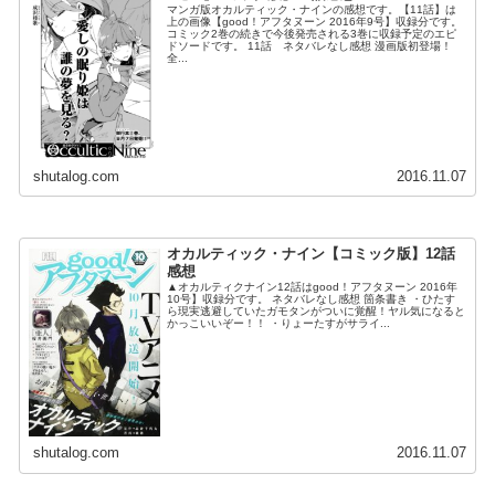
マンガ版オカルティック・ナインの感想です。【11話】は
上の画像【good！アフタヌーン 2016年9号】収録分です。
コミック2巻の続きで今後発売される3巻に収録予定のエピ
ドソードです。 11話 ネタバレなし感想 漫画版初登場！
全...
shutalog.com
2016.11.07
オカルティック・ナイン【コミック版】12話
感想
▲オカルティクナイン12話はgood！アフタヌーン 2016年
10号】収録分です。 ネタバレなし感想 箇条書き ・ひたす
ら現実逃避していたガモタンがついに覚醒！ヤル気になると
かっこいいぞー！！ ・りょーたすがサライ...
shutalog.com
2016.11.07