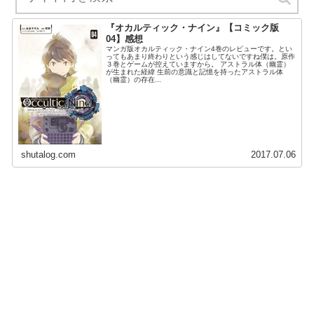
『オカルティック・ナイン』【コミック版
04】感想
マンガ版オカルティック・ナイン4巻のレビューです。とい
ってもあまり終わりという感じはしてないですね僕は。原作
３巻とゲームが控えていますから。 アストラル体（幽霊）
が生まれた経緯 生前の意識と記憶を持ったアストラル体
（幽霊）の存在...
shutalog.com
2017.07.06