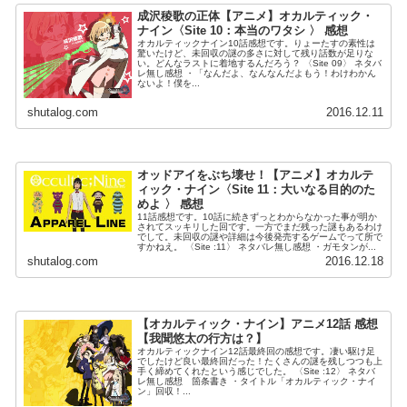
成沢稜歌の正体【アニメ】オカルティック・
ナイン〈Site 10：本当のワタシ 〉 感想
オカルティックナイン10話感想です。りょーたすの素性は
驚いたけど、未回収の謎の多さに対して残り話数が足りな
い。どんなラストに着地するんだろう？ 〈Site 09〉 ネタバ
レ無し感想 ・「なんだよ、なんなんだよもう！わけわかん
ないよ！僕を...
shutalog.com
2016.12.11
オッドアイをぶち壊せ！【アニメ】オカルテ
ィック・ナイン〈Site 11：大いなる目的のた
めよ 〉 感想
11話感想です。10話に続きずっとわからなかった事が明か
されてスッキリした回です。一方でまだ残った謎もあるわけ
でして。未回収の謎や詳細は今後発売するゲームでって所で
すかねえ。 〈Site :11〉 ネタバレ無し感想 ・ガモタンが...
shutalog.com
2016.12.18
【オカルティック・ナイン】アニメ12話 感想
【我聞悠太の行方は？】
オカルティックナイン12話最終回の感想です。凄い駆け足
でしたけど良い最終回だった！たくさんの謎を残しつつも上
手く締めてくれたという感じでした。 〈Site :12〉 ネタバ
レ無し感想 箇条書き ・タイトル「オカルティック・ナイ
ン」回収！...