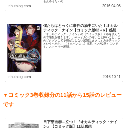
もんゆうた）の...
shutalog.com
2016.04.08
僕たちはとっくに事件の渦中にいた！オカル
ティック・ナイン【コミック版02＋α】感想
『オカルティック・ナイン』の【コミック版】２巻を読んだ
ので感想を書きます。いや～オカンの怖いこと怖いこと。こ
のゾクゾクして予想だにしない展開はまさにオカルティック
というべきか。 【ネタバレなし】感想 マンガ2巻すごいで
す。ストーリー展開...
shutalog.com
2016.10.11
▼コミック3巻収録分の11話から15話のレビュー
です
日下部吉柳…立つ！『オカルティック・ナイ
ン』【コミック版】11話感想