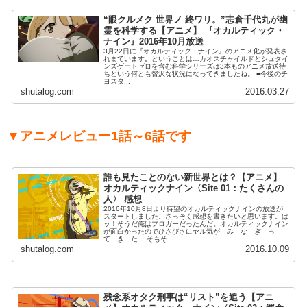
“眼クルメク 世界ノ 終ワリ。”志倉千代丸が幽
霊を科学する【アニメ】 『オカルティック・
ナイン』2016年10月放送
3月22日に『オカルティック・ナイン』のアニメ化が発表さ
れまています。ということは…カオスチャイルドとシュタイ
ンズゲートゼロを含む科学シリーズは3本ものアニメ放送待
ちという何とも贅沢な状況になってきましたね。 ■今後のチ
ヨスタ...
shutalog.com
2016.03.27
▼アニメレビュー1話～6話です
誰も見たことのない新世界とは？【アニメ】
オカルティックナイン〈Site 01：たくさんの
人〉 感想
2016年10月8日より待望のオカルティックナインの放送が
スタートしました。さっそく感想を書きたいと思います。は
ッ！そうだ俺はブロガーだったんだ。オカルティックナイン
が面白かったのでひさびさにヤル気が み な ぎ っ
て き た そもそ...
shutalog.com
2016.10.09
残念系オタク刑事は“リスト”を追う【アニ