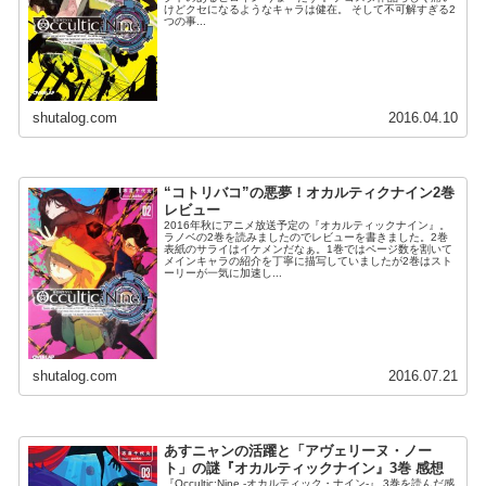
けどクセになるようなキャラは健在。 そして不可解すぎる2
つの事...
shutalog.com
2016.04.10
“コトリバコ”の悪夢！オカルティクナイン2巻
レビュー
2016年秋にアニメ放送予定の『オカルティックナイン』。
ラノベの2巻を読みましたのでレビューを書きました。2巻
表紙のサライはイケメンだなぁ。1巻ではページ数を割いて
メインキャラの紹介を丁寧に描写していましたが2巻はスト
ーリーが一気に加速し...
shutalog.com
2016.07.21
あすニャンの活躍と「アヴェリーヌ・ノー
ト」の謎『オカルティックナイン』3巻 感想
『Occultic;Nine -オカルティック・ナイン-』 3巻を読んだ感