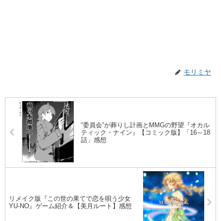
モリミヤ
“委員会”が葬りし計画とMMGの野望『オカル
ティック・ナイン』【コミック版】「16～18
話」感想
リメイク版『この世の果てで恋を唄う少女
YU-NO』ゲーム紹介＆【美月ルート】感想