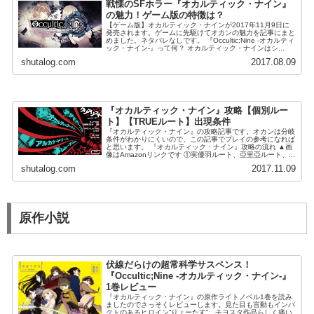
戦慄のSFホラー『オカルティック・ナイン』
の魅力！ゲーム版の特徴は？
【ゲーム版】オカルティック・ナインが2017年11月9日に
発売されます。ゲームに先駆けてオカンの魅力を記事にまと
めました。ネタバレなしです。 『Occultic;Nine -オカルティ
ック・ナイン-』って何？ オカルティック・ナインはシ...
shutalog.com
2017.08.09
『オカルティック・ナイン』攻略【個別ルー
ト】【TRUEルート】出現条件
『オカルティック・ナイン』の攻略記事です。オカンは分岐
条件がわかりにくいので、この記事でプレイの参考になれば
と思います。 『オカルティック・ナイン』攻略の流れ ▲画
像はAmazonリンクです ①実優羽ルート、亞里亞ルート、...
shutalog.com
2017.11.09
原作小説
伏線だらけの超常科学サスペンス！
『Occultic;Nine -オカルティック・ナイン-』
1巻レビュー
『オカルティック・ナイン』の原作ライトノベル1巻を読み
ましたのでさっそくレビューします。見た目も言動もインパ
クトのあるヒロイン“りょーたす”。チヨスタ作品らしく痛い