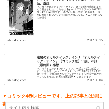
話」感想
マンガ『オカルティック・ナイン』16～18話の感想をまと
めて書きました。こちらは【good！アフタヌーン 2017年2
号～4号】収録分です。 ネタバレ無し感想 箇条書き ・未
だに明かされないゾン子の正体が気になる。アニメと同じな
のか違う...
shutalog.com
2017.03.15
逆襲のオカルティックナイン！『オカルティ
ック・ナイン』【コミック版】19話、20話
（最終回）感想
マンガ『オカルティック・ナイン』19話と20話の感想で
す。こちらは【good！アフタヌーン 2017年5号と6号】収
録分です。 逆襲のオカルティックナイン！ いやな予感が的
中してしまった。前回の感想記事▼で まさかオッ...
shutalog.com
2017.06.04
▼コミック4巻レビューです。上の記事とは別に
書き起こしています。