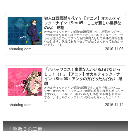
犯人は西園梨々花？？【アニメ】オカルティ
ック・ナイン〈Site 05：ここが新しい世界な
のね〉 感想
オカルティックナイン5話の感想記事です。相変わらずセリ
フの量がかなり多く橋上サライがしゃべりまくりでした。サ
ライが主人公のガモタンたちに仲間入りして事件の真相を追
いかけます。伏瀬であろうセリフがたくさんあって面白かっ
たです。 〈S...
shutalog.com
2016.11.06
「ハハッワロス！幽霊なんかいるわけないっ
しょ！（）」【アニメ】オカルティック・ナ
イン〈Site 06：アンタの方だったんだね〉 感
想
オカルティックナイン6話の感想です。まだ半分…だと…。
シナリオのクライマックスぶりは既に終盤の様相を感じさせ
ますねえ。 〈Site 06〉ネタバレなし感想 箇条書き 目眩が
する…。オカルティックナインやらかしちゃったよ！！！
...
shutalog.com
2016.11.12
「聖数３の二乗」