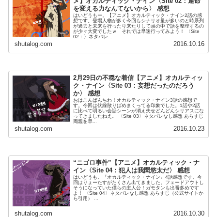
メ】オカルティック・ナイン〈Site 02：運命
を変える力なんてないから〉 感想
はいどうもー。【アニメ】オカルティック・ナイン2話の感
想です。登場人物が多く今回もシナリオ量が多いのと時系列
が過去と未来を行ったり来たりして頭の中で話を整理するの
が少々大変でしたｗ それでは早速行ってみよう！ 〈Site
02：〉ネタバレ...
shutalog.com
2016.10.16
2月29日の不穏な着信【アニメ】オカルティッ
ク・ナイン〈Site 03：妄想だったのだろう
か〉 感想
おはこんばんちわ！オカルティック・ナイン3話の感想で
す。今回は伏線散りばめまくってる印象でした。1話や2話
に比べて明るい会話シーンが消え失せどんどんシリアスにな
ってきましたねえ。 〈Site 03〉ネタバレなし感想 あらすじ
両親を早...
shutalog.com
2016.10.23
“ニゴロ事件”【アニメ】オカルティック・ナ
イン〈Site 04：犯人は我聞悠太だ〉 感想
はいどうも。『オカルティック・ナイン』4話感想です。今
回はりょーたすがたくさん出てきました。フェードアウトし
そうになっていた僕らの主人公！ガモタンも出番多めです
よ！ 〈Site 04〉ネタバレなし感想 あらすじ（公式サイトか
ら引用） ...
shutalog.com
2016.10.30