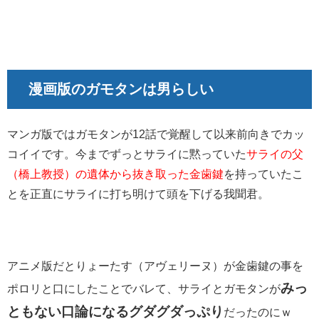
漫画版のガモタンは男らしい
マンガ版ではガモタンが12話で覚醒して以来前向きでカッ
コイイです。今までずっとサライに黙っていた
サライの父
（橋上教授）の遺体から抜き取った金歯鍵
を持っていたこ
とを正直にサライに打ち明けて頭を下げる我聞君。
アニメ版だとりょーたす（アヴェリーヌ）が金歯鍵の事を
みっ
ポロリと口にしたことでバレて、サライとガモタンが
ともない口論になるグダグダっぷり
だったのにｗ