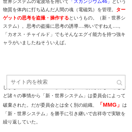
世界システムの電波塔を用いて
「スカンジウム46」
という
物質を体内に打ち込んだ人間の魂（電磁気）を管理。
ター
ゲットの思考を盗撮・操作する
というもの。（新・世界シ
ステム）。思考の盗撮に思考の誘導….怖いですねえ….。
「カオス・チャイルド」でもそんなエグイ能力を持つ強キ
ャラがいましたねそういえば。
しかし「スカンジウム46」の人間への適合が難しいことな
ど諸々の事情から「新・世界システム」は委員会によって
「MMG」
破棄された。だが委員会とは全く別の組織、
は
「新・世界システム」を勝手に引き継いで吉祥寺で実験を
繰り返していた。