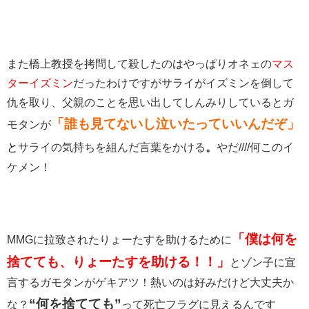
また橋上教授を拷問して殺したのはやっぱりオネェの
マス
ターイズミン
だったわけですがサライがイズミンを倒して
仇を取り、父親のことを思い出してしんみりしているとガ
「誰も見てないし泣いたっていいんだぞ」
モタンが
と
サライの気持ちを組んだ言葉をかける
。
やだ////何このイ
ケメン！
「僕は何を
MMGに拉致されたりょーたすを助けるために
捨てても、りょーたすを助ける！！」
とゾン子に宣
言するガモタンがゲキアツ！熱いのは好みだけど大丈夫か
“何を捨てても”
な？
って死亡フラグに見えるんです