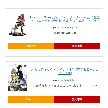
Occultic; Nine-オカルティック・ナイン- 紅ノ亞里
亞 1/7スケール PVC製 塗装済み完成品フィギュア
posted with
カエレバ
壽屋 2017-04-30
Amazon
楽天市場
オカルティック・ナイン（３） (アフタヌーンコ
ミックス)
posted with
カエレバ
志倉千代丸,ｐａｋｏ,花林ソラ 講談社 2017-01-06
Amazon
楽天市場