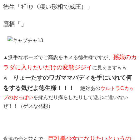
徳生「ｷﾞﾛｯ（凄い形相で威圧）」
鷹栖「」
孫娘のカ
▲派手なポーズでご高説をキメる徳生様ですが、
ラダに入りたいだけの変態ジジイ
に見えますｗｗ
りょーたすのワガママバディを手にいれて何
ｗ
をする気だよ徳生様！！！
絶対あの
ウルトラCカッ
プのおっぱい
を揉んだり揺らしたりして遊ぶに違いない
ぜ！！（ゲスな発想）
巨乳美少女になりたいというの
永遠の命と並んで、