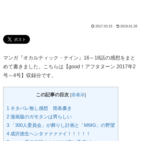
2017.03.15
2019.01.28
マンガ『オカルティック・ナイン』16～18話の感想をまと
めて書きました。こちらは【good！アフタヌーン 2017年2
号～4号】収録分です。
この記事の目次
[
非表示
]
1
ネタバレ無し感想 箇条書き
2
漫画版のガモタンは男らしい
3
「300人委員会」が葬りし計画と「MMG」の野望
4
成沢徳生ヘンタァァァァイ！！！！！