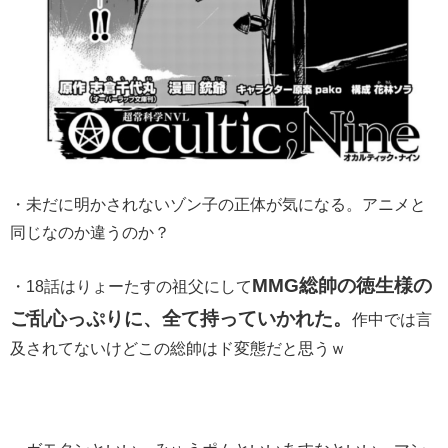
・未だに明かされないゾン子の正体が気になる。アニメと
同じなのか違うのか？
MMG総帥の徳生様の
・18話はりょーたすの祖父にして
ご乱心っぷりに、全て持っていかれた。
作中では言
及されてないけどこの総帥はド変態だと思うｗ