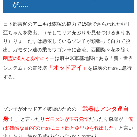
が…..
日下部吉柳のアニキは森塚の協力で15話でさらわれた亞里
亞ちゃんを救出。（そしてリア充ぶりを見せつけるきりあ
り）りょーたすは憑依しているゾン子が頑張って自力で脱
出。ガモタン達の乗るワゴン車に合流。西園梨々花を除く
幽霊の8人とあすにゃ
ーは府中米軍基地跡にある「新・世界
「オッドアイ」
システム」の電波塔
を破壊のために急行
する。
「武器はアンタ達自
ゾン子がオッドアイ破壊のための
身！」
と言ったり
ガモタンが玉砕覚悟
だったり森塚が
「僕
は“残酷な目的”のために日下部と亞里亞を救出した」
と言い
出したり、嫌な予感がビンビンなんですが….。