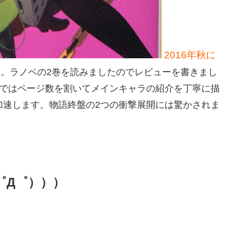
2016年秋に
。ラノベの2巻を読みましたのでレビューを書きまし
巻ではページ数を割いてメインキャラの紹介を丁寧に描
加速します。物語終盤の2つの衝撃展開には驚かされま
；゜Д゜）））