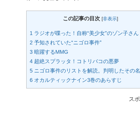
この記事の目次
[
非表示
]
1
ラジオが喋った！自称“美少女”のゾン子さん
2
予知されていた“ニゴロ事件”
3
暗躍するMMG
4
超絶スプラッタ！コトリバコの悪夢
5
ニゴロ事件のリストを解読。判明したその
6
オカルティックナイン3巻のあらすじ
スポ