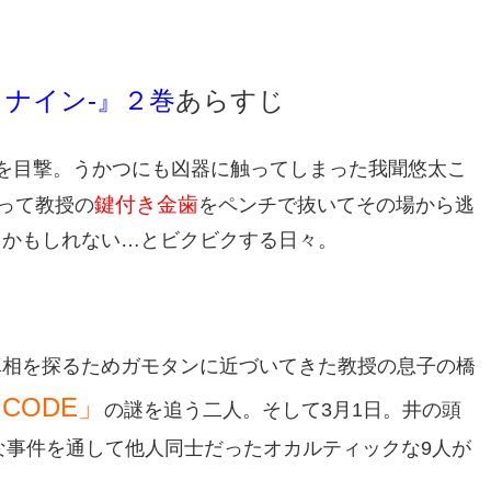
ィックナイン-』２巻
あらすじ
現場を目撃。うかつにも凶器に触ってしまった我聞悠太こ
鍵付き金歯
って教授の
をペンチで抜いてその場から逃
るかもしれない…とビクビクする日々。
真相を探るためガモタンに近づいてきた教授の息子の橋
CODE」
の謎を追う二人。そして3月1日。井の頭
な事件を通して他人同士だったオカルティックな9人が