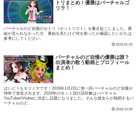
トリまとめ！優勝はバーチャルゴ
リラ！
バーチャルのど自慢のセトリ（セットリスト）を書き起こしました。番
組が見られなかった方、番組を見たけど何を歌ったか確認したいかたは
参考にしてください。
2019.01.03
バーチャルのど自慢の優勝は誰？
バーチャルYouTuber
出演者の歌う動画とプロフィール
まとめ！
はいどうもモリミヤです！2019年1月2日に第一回バーチャルのど自慢が
NHKで放送されます。2018年のネット流行語対象はバーチャル
YouTuber/Vtuberに決定し話題になりました。そんな彼女らが熱唱するバ
ーチャルのど...
2018.12.04