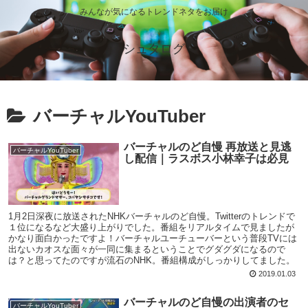
みんなが気になるトレンドネタをお届け
シュタログ
バーチャルYouTuber
バーチャルのど自慢 再放送と見逃
バーチャルYouTuber
し配信｜ラスボス小林幸子は必見
1月2日深夜に放送されたNHKバーチャルのど自慢。Twitterのトレンドで
１位になるなど大盛り上がりでした。番組をリアルタイムで見ましたが
かなり面白かったですよ！バーチャルユーチューバーという普段TVには
出ないカオスな面々が一同に集まるということでグダグダになるので
は？と思ってたのですが流石のNHK。番組構成がしっかりしてました。
2019.01.03
バーチャルのど自慢の出演者のセ
バーチャルYouTuber