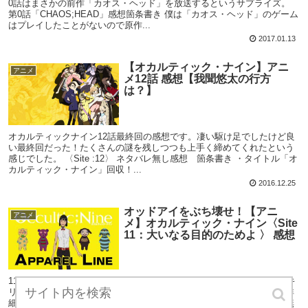
0話はまさかの前作「カオス・ヘッド」を放送するというサプライズ。
第0話「CHAOS;HEAD」感想箇条書き 僕は「カオス・ヘッド」のゲーム
はプレイしたことがないので原作...
2017.01.13
【オカルティック・ナイン】アニ
アニメ
メ12話 感想【我聞悠太の行方
は？】
オカルティックナイン12話最終回の感想です。凄い駆け足でしたけど良
い最終回だった！たくさんの謎を残しつつも上手く締めてくれたという
感じでした。 〈Site :12〉 ネタバレ無し感想 箇条書き ・タイトル「オ
カルティック・ナイン」回収！...
2016.12.25
オッドアイをぶち壊せ！【アニ
アニメ
メ】オカルティック・ナイン〈Site
11：大いなる目的のためよ 〉 感想
11話感想です。10話に続きずっとわからなかった事が明かされてスッキ
リした回です。一方でまだ残った謎もあるわけでして。未回収の謎や詳
細は今後発売するゲームでって所ですかねえ。 〈Site :11〉 ネタバレ無