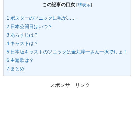
この記事の目次
[
非表示
]
1
ポスターのソニックに毛が……
2
日本公開日はいつ？
3
あらすじは？
4
キャストは？
5
日本版キャストのソニックは金丸淳一さん一択でしょ！
6
主題歌は？
7
まとめ
スポンサーリンク