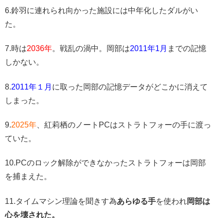
6.鈴羽に連れられ向かった施設には中年化したダルがい
た。
7.時は
2036年
。戦乱の渦中。岡部は
2011年1月
までの記憶
しかない。
8.
2011年１月
に取った岡部の記憶データがどこかに消えて
しまった。
9.
2025年
、紅莉栖のノートPCはストラトフォーの手に渡っ
ていた。
10.PCのロック解除ができなかったストラトフォーは岡部
を捕まえた。
11.タイムマシン理論を聞きす為
あらゆる手
を使われ
岡部は
心を壊された。