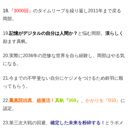
18.
『3000回』
のタイムリープを繰り返し2011年まで戻る
岡部。
19
.
記憶がデジタルの自分は人間か？
と悩む岡部。
漢らしく
励ます真帆。
20.実際に2036年の悲惨な世界を自ら経験し、岡部はやる気
になる。
21.今までの不甲斐ない自分にケジメをつけるため鈴羽に殴
ってもらう。
22.
鳳凰院凶真、超復活
！
真帆『009』
、
かがりを『010』
に
認定。
23.第三次大戦の回避、
確定した未来を粉砕する！
とラボメ