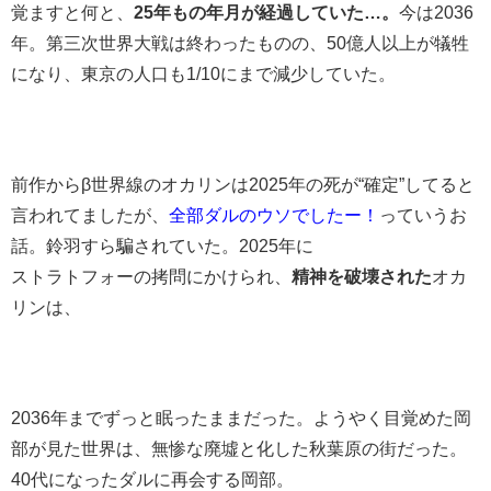
覚ますと何と、
25年もの年月が経過していた…。
今は2036
年。第三次世界大戦は終わったものの、50億人以上が犠牲
になり、東京の人口も1/10にまで減少していた。
前作からβ世界線のオカリンは2025年の死が“確定”してると
言われてましたが、
全部ダルのウソでしたー！
っていうお
話。鈴羽すら騙されていた。2025年に
ストラトフォーの拷問にかけられ、
精神を破壊された
オカ
リンは、
2036年までずっと眠ったままだった。ようやく目覚めた岡
部が見た世界は、無惨な廃墟と化した秋葉原の街だった。
40代になったダルに再会する岡部。