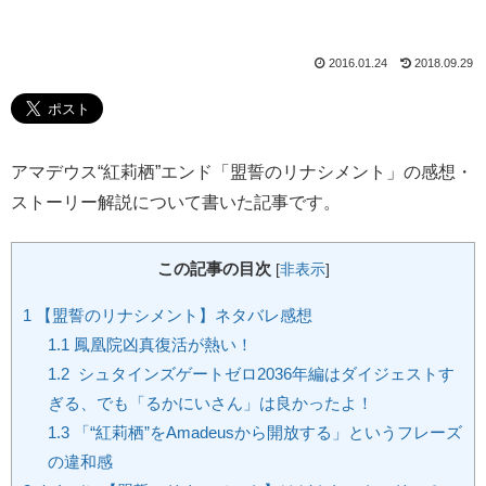
2016.01.24
2018.09.29
アマデウス“紅莉栖”エンド「盟誓のリナシメント」の感想・
ストーリー解説について書いた記事です。
この記事の目次
[
非表示
]
1
【盟誓のリナシメント】ネタバレ感想
1.1
鳳凰院凶真復活が熱い！
1.2
シュタインズゲートゼロ2036年編はダイジェストす
ぎる、でも「るかにいさん」は良かったよ！
1.3
「“紅莉栖”をAmadeusから開放する」というフレーズ
の違和感