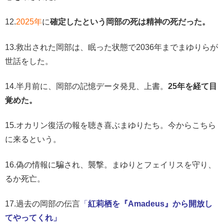
12.
2025年
に
確定したという岡部の死は精神の死だった。
13.救出された岡部は、眠った状態で2036年までまゆりらが
世話をした。
14.半月前に、岡部の記憶データ発見、上書。
25年を経て目
覚めた。
15.オカリン復活の報を聴き喜ぶまゆりたち。今からこちら
に来るという。
16.偽の情報に騙され、襲撃。まゆりとフェイリスを守り、
るか死亡。
17.過去の岡部の伝言
「
紅莉栖を『Amadeus』から開放し
てやってくれ」