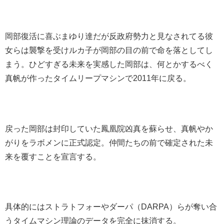
岡部復活に喜ぶまゆり達だが反政府勢力と見なされてる彼
女らは襲撃を受けルカ子が岡部の目の前で命を落としてし
まう。ひどすぎる未来を実感した岡部は、何とかするべく
真帆が作ったタイムリープマシンで2011年に戻る。
戻った岡部は封印していた鳳凰院凶真を蘇らせ、真帆やか
がりをラボメンに正式認定。仲間たちの前で確定された未
来を覆すことを宣言する。
具体的にはストラトフォーやダーパ（DARPA）らが奪い合
うタイムマシン理論のデータを完全に抹消する。