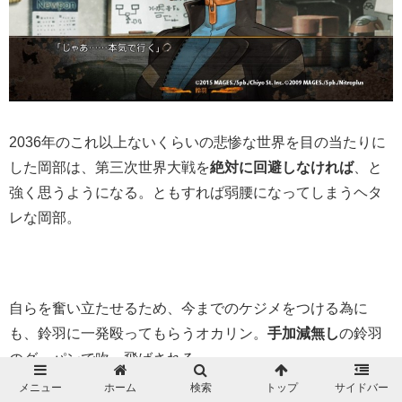
2036年のこれ以上ないくらいの悲惨な世界を目の当たりに
した岡部は、第三次世界大戦を
絶対に回避しなければ
、と
強く思うようになる。ともすれば弱腰になってしまうヘタ
レな岡部。
自らを奮い立たせるため、今までのケジメをつける為に
も、鈴羽に一発殴ってもらうオカリン。
手加減無し
の鈴羽
のグーパンで吹っ飛ばされる。
メニュー
ホーム
検索
トップ
サイドバー