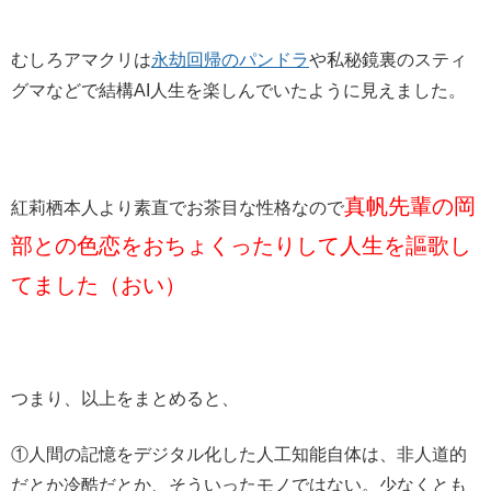
むしろアマクリは
永劫回帰のパンドラ
や私秘鏡裏のスティ
グマなどで結構AI人生を楽しんでいたように見えました。
真帆先輩の岡
紅莉栖本人より素直でお茶目な性格なので
部との色恋をおちょくったりして人生を謳歌し
てました（おい）
つまり、以上をまとめると、
①人間の記憶をデジタル化した人工知能自体は、非人道的
だとか冷酷だとか、そういったモノではない。少なくとも