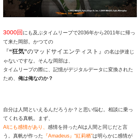
3000回
にも及ぶタイムリープで2036年から2011年に帰っ
て来た岡部。かつての
『
“狂気”
のマッドサイエンティスト』
の名は伊達じ
ゃないですな。そんな岡部は、
タイムリープの際に、記憶がデジタルデータに変換された
ため、
俺は俺なのか？
自分は人間といえるんだろうか？と思い悩む。相談に乗っ
てくれる真帆。まず、
AIにも感情があり、
感情を持ったAIは人間と同じだと言
う。真帆が作った
『Amadeus』“紅莉栖”
は明らかに感情が