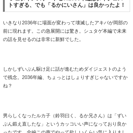
トすぎる、でも「るかにいさん」は良かったよ！
いきなり2036年に場面が変わって壊滅したアキバが岡部の
前に現れます。この急展開には驚き。シュタゲ本編で未来
の話を見せるのは非常に新鮮でした。
しかしずいぶん駆け足に話が進むためダイジェストのよう
で残念。2036年編、ちょっとはしょりすぎじゃないですか
ね？
男らしくなったルカ子（鈴羽曰く、るか兄さん）は「ずい
ぶん鍛え直したな」というカッコいい声になっており良か
ったです。全編この声でやって欲しいくらい気に入りまし