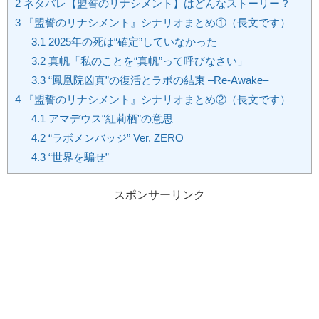
2
ネタバレ【盟誓のリナシメント】はどんなストーリー？
3
『盟誓のリナシメント』シナリオまとめ①（長文です）
3.1
2025年の死は“確定”していなかった
3.2
真帆「私のことを“真帆”って呼びなさい」
3.3
“鳳凰院凶真”の復活とラボの結束 –Re-Awake–
4
『盟誓のリナシメント』シナリオまとめ②（長文です）
4.1
アマデウス“紅莉栖”の意思
4.2
“ラボメンバッジ” Ver. ZERO
4.3
“世界を騙せ”
スポンサーリンク