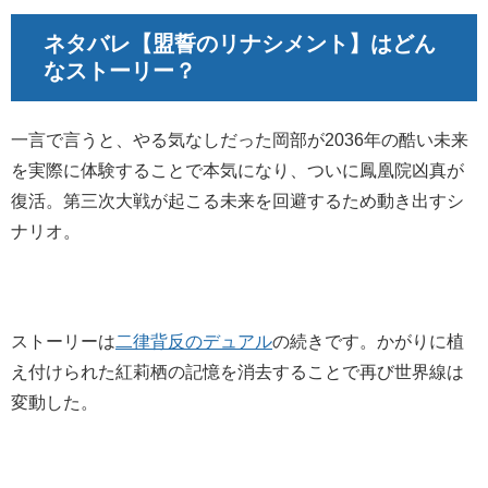
ネタバレ【
盟誓の
リナシメント
】はどん
なストーリー？
一言で言うと、やる気なしだった岡部が2036年の酷い未来
を実際に体験することで本気になり、ついに鳳凰院凶真が
復活。第三次大戦が起こる未来を回避するため動き出すシ
ナリオ。
ストーリーは
二律背反のデュアル
の続きです。かがりに植
え付けられた紅莉栖の記憶を消去することで再び世界線は
変動した。