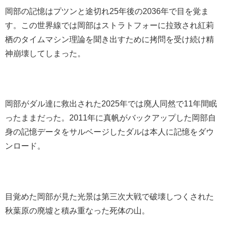
岡部の記憶はプツンと途切れ25年後の2036年で目を覚ま
す。この世界線では岡部はストラトフォーに拉致され紅莉
栖のタイムマシン理論を聞き出すために拷問を受け続け精
神崩壊してしまった。
岡部がダル達に救出された2025年では廃人同然で11年間眠
ったままだった。2011年に真帆がバックアップした岡部自
身の記憶データをサルベージしたダルは本人に記憶をダウ
ンロード。
目覚めた岡部が見た光景は第三次大戦で破壊しつくされた
秋葉原の廃墟と積み重なった死体の山。