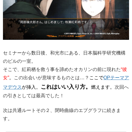
セミナーから数日後、和光市にある、日本脳科学研究機構
のビルの一室。
そこで、紅莉栖を救う事を諦めたオカリンの前に現れた
“彼
女”
。
この出会いが意味するものとは…？
ここで
OPテーマア
これはいい入り方。
マデウス
が挿入。
燃えます。
次回へ
の引きとしては最高でした！
次は共通ルートその２、閉時曲線のエプグラフに続きま
す。