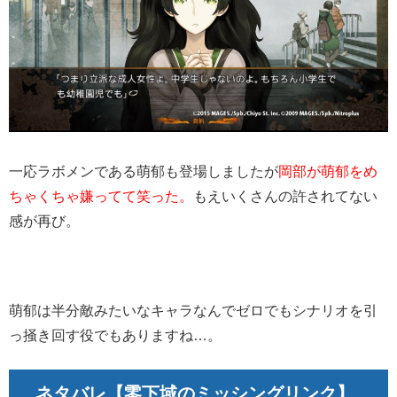
一応ラボメンである萌郁も登場しましたが
岡部が萌郁をめ
ちゃくちゃ嫌ってて笑った。
もえいくさんの許されてない
感が再び。
萌郁は半分敵みたいなキャラなんでゼロでもシナリオを引
っ掻き回す役でもありますね…。
ネタバレ
【
零下域の
ミッシングリンク
】