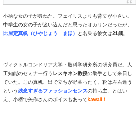
小柄な女の子が尋ねた。フェイリスよりも背丈が小さい。
中学生の女の子が迷い込んだと思ったオカリンだったが、
比屋定真帆（ひやじょう まほ）
と名乗る彼女は
21歳
。
ヴィクトルコンドリア大学・脳科学研究所の研究員だ。人
工知能のセミナー行う
レスキネン教授
の助手として来日し
ていた。この真帆、出で立ちが野暮ったく、靴は左右違う
という
残念すぎるファッションセンス
の持ち主。とはい
え、小柄で矢作さんのボイスもあって
kawaii！