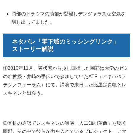
岡部のトラウマの萌郁が登場しデンジャラスな空気を
醸し出してました。
ネタバレ「零下域の
ミッシングリンク
」
ストーリー解説
①2010年11月、鬱状態から少し回復した岡部は大学のゼミ
の准教授・井崎の手伝いで参加していたATF（アキハバラ
テクノフォーラム）にて、講演で来日した比屋定真帆とレ
スキネンと出会う。
②真帆の通訳でレスキネンの講演「人工知能革命」を聴く
岡部。その中で彼らが力を入れているプロジェクト、アマ