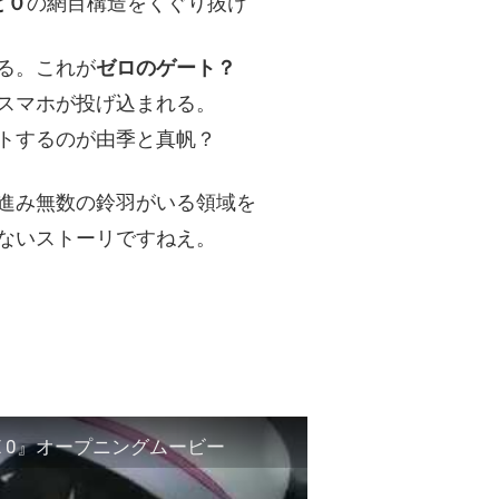
と０
の網目構造をくぐり抜け
る。これが
ゼロのゲート？
スマホが投げ込まれる。
トするのが由季と真帆？
進み無数の鈴羽がいる領域を
ないストーリですねえ。
TE 0』オープニングムービー