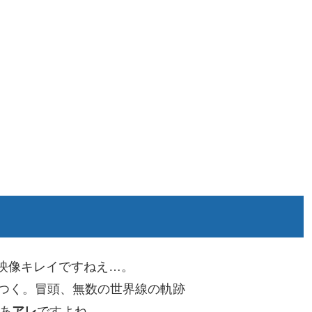
。映像キレイですねえ…。
つく。冒頭、無数の世界線の軌跡
あ
アレ
ですよね。