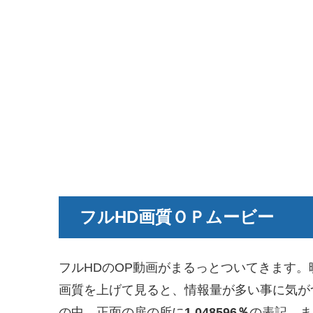
フルHD画質ＯＰムービー
フルHDのOP動画がまるっとついてきます
画質を上げて見ると、情報量が多い事に気が
の中、正面の扉の所に
1.048596％
の表記。ま