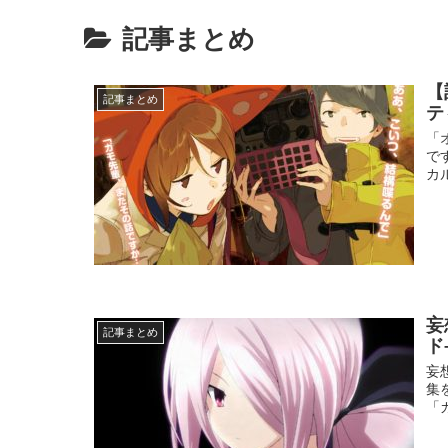
記事まとめ
【
記事まとめ
テ
「
で
カ
妄
記事まとめ
ド
妄
集
「