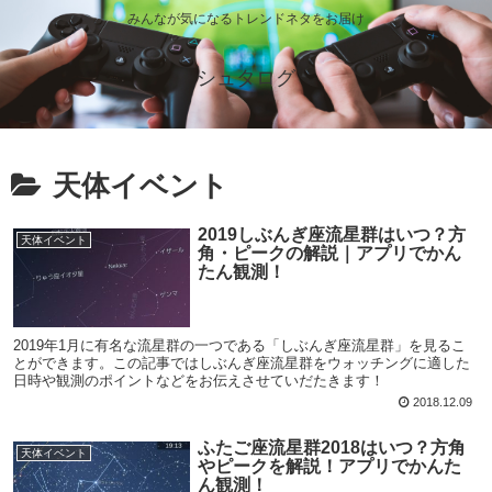
みんなが気になるトレンドネタをお届け
シュタログ
天体イベント
2019しぶんぎ座流星群はいつ？方
天体イベント
角・ピークの解説｜アプリでかん
たん観測！
2019年1月に有名な流星群の一つである「しぶんぎ座流星群」を見るこ
とができます。この記事ではしぶんぎ座流星群をウォッチングに適した
日時や観測のポイントなどをお伝えさせていだたきます！
2018.12.09
ふたご座流星群2018はいつ？方角
天体イベント
やピークを解説！アプリでかんた
ん観測！