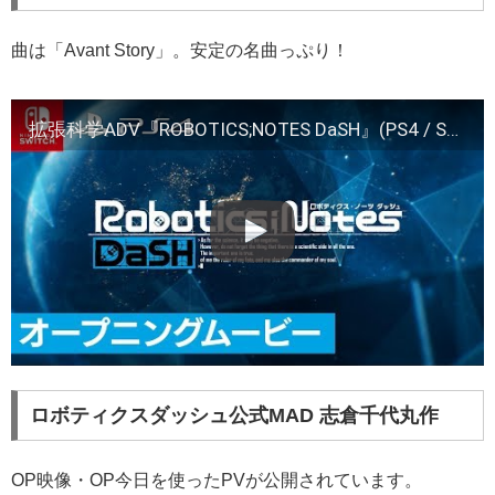
曲は「Avant Story」。安定の名曲っぷり！
拡張科学ADV『ROBOTICS;NOTES DaSH』(PS4 / Switch)オ―プニングムービー
ロボティクスダッシュ公式MAD 志倉千代丸作
OP映像・OP今日を使ったPVが公開されています。