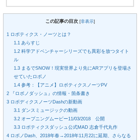
この記事の目次
[
非表示
]
1
ロボティクス・ノーツとは？
1.1
あらすじ
1.2
科学アドベンチャーシリーズでも異彩を放つタイト
ル
1.3
まるでSNOW！現実世界より先にARアプリを登場さ
せていたロボノ
1.4
参考：【アニメ】ロボティクスノーツPV
2
『ロボノダッシュ』の情報・箇条書き
3
ロボディクスノーツDashの新動画
3.1
ダンスミュージックの動画
3.2
オープニングムービー11/03/2018 公開
3.3
ロボティクスダッシュ公式MAD 志倉千代丸作
4
ロボノDash、2018年春→2018年11月22に延期、さらなる