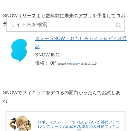
SNOWリリースより数年前に未来のアプリを予見してロボ
ティクスノーツに登場させた5pb.恐るべし…！
スノー SNOW – おもしろカメラ & ビデオ通
話
SNOW INC.
価格： 0円
posted with
sticky
on 2017.10.9
SNOWでフィギュアをデコるの面白かったんでお試しあ
れ！
ロボティクス・ノーツ ねんどろいど 神代フラウ
(ノンスケール ABS&PVC塗装済み可動フィギュ
ア)