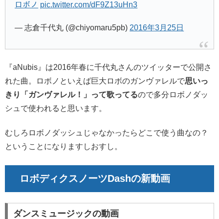
ロボノ
pic.twitter.com/dF9Z13uHn3
— 志倉千代丸 (@chiyomaru5pb)
2016年3月25日
『
aNubis
』は2016年春に千代丸さんのツイッターで公開さ
れた曲。ロボノといえば巨大ロボのガンヴァレルで
思いっ
きり「ガンヴァレル！」って歌ってる
ので多分ロボノダッ
シュで使われると思います。
むしろロボノダッシュじゃなかったらどこで使う曲なの？
ということになりますしおすし。
ロボディクスノーツDashの新動画
ダンスミュージックの動画