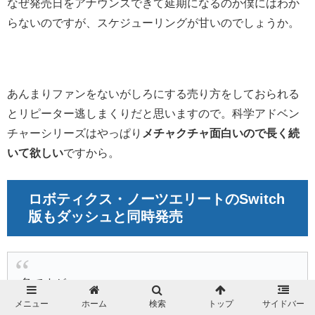
なぜ発売日をアナウンスできて延期になるのか僕にはわか
らないのですが、スケジューリングが甘いのでしょうか。
あんまりファンをないがしろにする売り方をしておられる
とリピーター逃しまくりだと思いますので。科学アドベン
チャーシリーズはやっぱり
メチャクチャ面白いので長く続
いて欲しい
ですから。
ロボティクス・ノーツエリートのSwitch
版もダッシュと同時発売
急ですが…
せっかくSwitch版で最新作『ロボティクス・ノーツ
メニュー
ホーム
検索
トップ
サイドバー