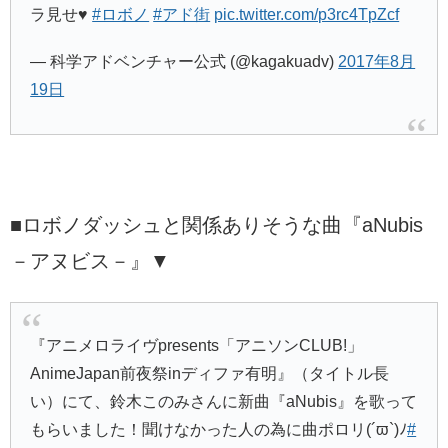
ラ見せ♥
#ロボノ
#アド街
pic.twitter.com/p3rc4TpZcf
— 科学アドベンチャー公式 (@kagakuadv)
2017年8月
19日
■ロボノダッシュと関係ありそうな曲『
aNubis
－アヌビス－
』▼
『アニメロライヴpresents「アニソンCLUB!」
AnimeJapan前夜祭inディファ有明』（タイトル長
い）にて、鈴木このみさんに新曲『aNubis』を歌って
もらいました！聞けなかった人の為に曲ポロリ(´ϖ`)ﾉ
#