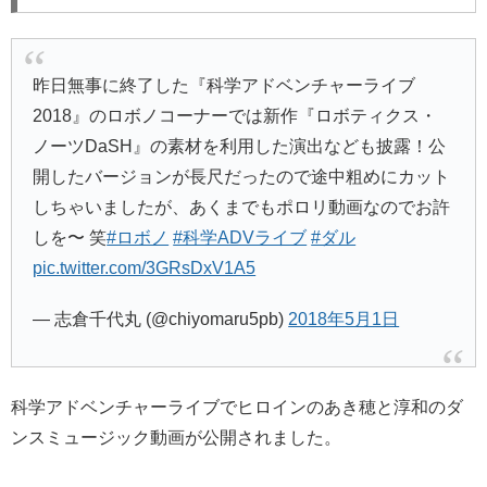
昨日無事に終了した『科学アドベンチャーライブ
2018』のロボノコーナーでは新作『ロボティクス・
ノーツDaSH』の素材を利用した演出なども披露！公
開したバージョンが長尺だったので途中粗めにカット
しちゃいましたが、あくまでもポロリ動画なのでお許
しを〜 笑
#ロボノ
#科学ADVライブ
#ダル
pic.twitter.com/3GRsDxV1A5
— 志倉千代丸 (@chiyomaru5pb)
2018年5月1日
科学アドベンチャーライブでヒロインのあき穂と淳和のダ
ンスミュージック動画が公開されました。