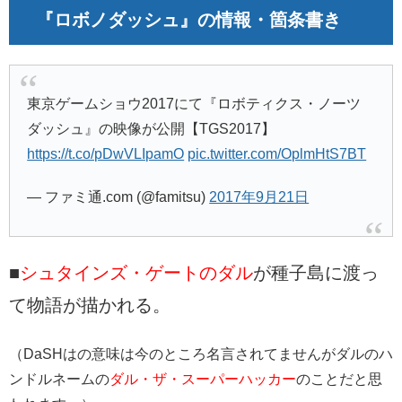
『ロボノダッシュ』の情報・箇条書き
東京ゲームショウ2017にて『ロボティクス・ノーツ
ダッシュ』の映像が公開【TGS2017】
https://t.co/pDwVLIpamO
pic.twitter.com/OplmHtS7BT
— ファミ通.com (@famitsu)
2017年9月21日
■
シュタインズ・ゲートのダル
が種子島に渡っ
て物語が描かれる。
（DaSHはの意味は今のところ名言されてませんがダルのハ
ンドルネームの
ダル・ザ・スーパーハッカー
のことだと思