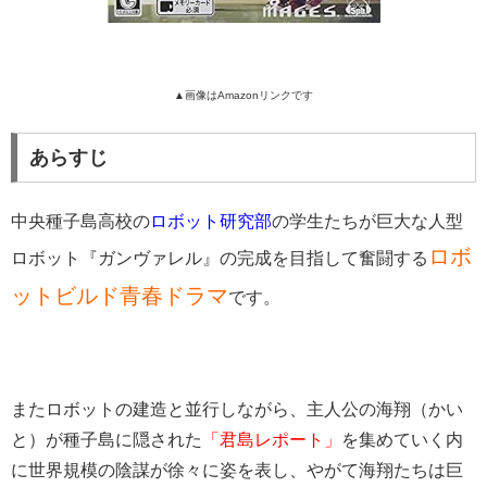
▲画像はAmazonリンクです
あらすじ
中央種子島高校の
ロボット研究部
の学生たちが巨大な人型
ロボ
ロボット『ガンヴァレル』の完成を目指して奮闘する
ットビルド青春ドラマ
です。
またロボットの建造と並行しながら、主人公の海翔（かい
と）が種子島に隠された
「君島レポート」
を集めていく内
に世界規模の陰謀が徐々に姿を表し、やがて海翔たちは巨