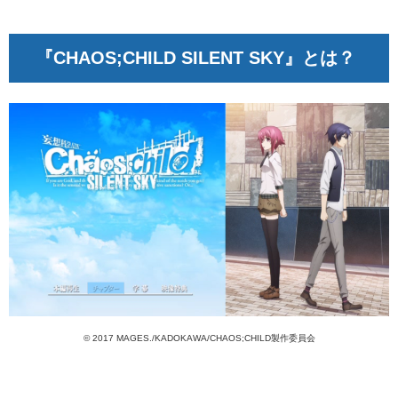
『CHAOS;CHILD SILENT SKY』とは？
© 2017 MAGES./KADOKAWA/CHAOS;CHILD製作委員会