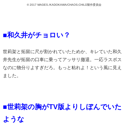
© 2017 MAGES./KADOKAWA/CHAOS;CHILD製作委員会
■和久井がチョロい？
世莉架と拓留に尺が割かれていたためか、キレていた和久
井先生が拓留の口車に乗ってアッサリ撤退。一応ラスボス
なのに物分りよすぎだろ。もっと粘れよ！という風に見え
ました。
■世莉架の胸がTV版よりしぼんでいた
ような