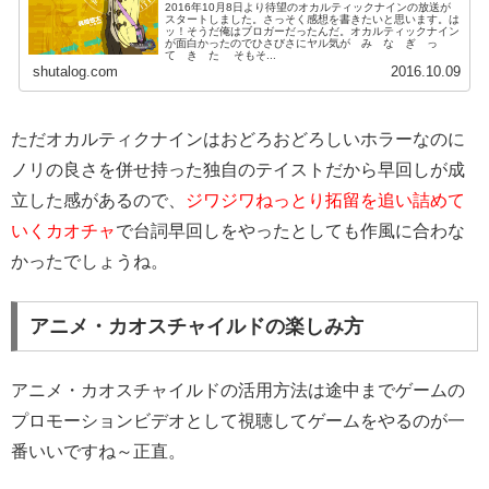
2016年10月8日より待望のオカルティックナインの放送が
スタートしました。さっそく感想を書きたいと思います。は
ッ！そうだ俺はブロガーだったんだ。オカルティックナイン
が面白かったのでひさびさにヤル気が み な ぎ っ
て き た そもそ...
shutalog.com
2016.10.09
ただオカルティクナインはおどろおどろしいホラーなのに
ノリの良さを併せ持った独自のテイストだから早回しが成
立した感があるので、
ジワジワねっとり拓留を追い詰めて
いくカオチャ
で台詞早回しをやったとしても作風に合わな
かったでしょうね。
アニメ・カオスチャイルドの楽しみ方
アニメ・カオスチャイルドの活用方法は途中までゲームの
プロモーションビデオとして視聴してゲームをやるのが一
番いいですね～正直。