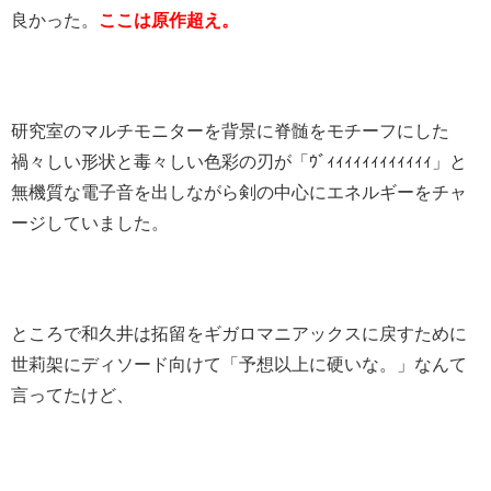
良かった。
ここは原作超え。
研究室のマルチモニターを背景に脊髄をモチーフにした
禍々しい形状と毒々しい色彩の刃が「ｳﾞｨｨｨｨｨｨｨｨｨｨｨｨ」と
無機質な電子音を出しながら剣の中心にエネルギーをチャ
ージしていました。
ところで和久井は拓留をギガロマニアックスに戻すために
世莉架にディソード向けて「予想以上に硬いな。」なんて
言ってたけど、