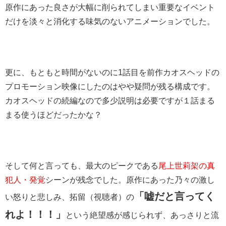
原作にあった良さが大幅に削られてしまい重要なイベント
だけを淡々と消化する味気のないアニメーションでした。
更に、もともと時間がないのに1話目を前作カオスヘッドの
プロモーション映像にしたのはやや疑問が残る構成です。
カオスヘッドの続編なので多少説明は必要ですが１話まる
まる使うほどだったかな？
そして何と言っても、最大のピークである
尾上世莉架の真
犯人・発覚
シーンが残念でした。原作にあった乃々の激し
「嘘だと言ってく
い怒りと悲しみ、拓留（視聴者）の
れよ！！！」
という絶望感が感じられず、あっさりと流