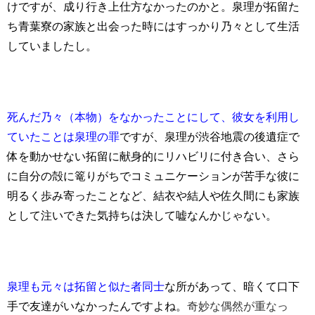
けですが、成り行き上仕方なかったのかと。泉理が拓留た
ち青葉寮の家族と出会った時にはすっかり乃々として生活
していましたし。
死んだ
乃々（本物）をなかったことにして、彼女を利用し
ていたことは泉理の罪
ですが、泉理が渋谷地震の後遺症で
体を動かせない拓留に献身的にリハビリに付き合い、さら
に自分の殻に篭りがちでコミュニケーションが苦手な彼に
明るく歩み寄ったことなど、結衣や結人や佐久間にも家族
として注いできた気持ちは決して嘘なんかじゃない。
泉理も元々は拓留と似た者同士
な所があって、暗くて口下
手で友達がいなかったんですよね。
奇妙な偶然が重なっ