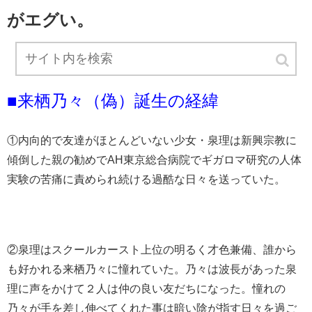
がエグい。
■来栖乃々（偽）誕生の経緯
①内向的で友達がほとんどいない少女・泉理は新興宗教に
傾倒した親の勧めでAH東京総合病院でギガロマ研究の人体
実験の苦痛に責められ続ける過酷な日々を送っていた。
②泉理はスクールカースト上位の明るく才色兼備、誰から
も好かれる来栖乃々に憧れていた。乃々は波長があった泉
理に声をかけて２人は仲の良い友だちになった。憧れの
乃々が手を差し伸べてくれた事は暗い陰が指す日々を過ご