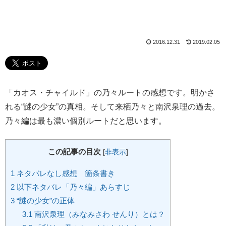
2016.12.31
2019.02.05
「カオス・チャイルド」の乃々ルートの感想です。明かさ
れる“謎の少女”の真相。そして来栖乃々と南沢泉理の過去。
乃々編は最も濃い個別ルートだと思います。
この記事の目次
[
非表示
]
1
ネタバレなし感想 箇条書き
2
以下ネタバレ「乃々編」あらすじ
3
“謎の少女”の正体
3.1
南沢泉理（みなみさわ せんり）とは？