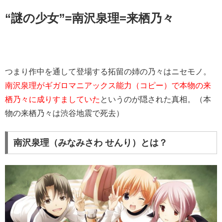
“謎の少女”=南沢泉理=来栖乃々
つまり作中を通して登場する拓留の姉の乃々はニセモノ。
南沢泉理がギガロマニアックス能力（コピー）で本物の来
栖乃々に成りすましていた
というのが隠された真相。（本
物の来栖乃々は渋谷地震で死去）
南沢泉理（みなみさわ せんり）とは？