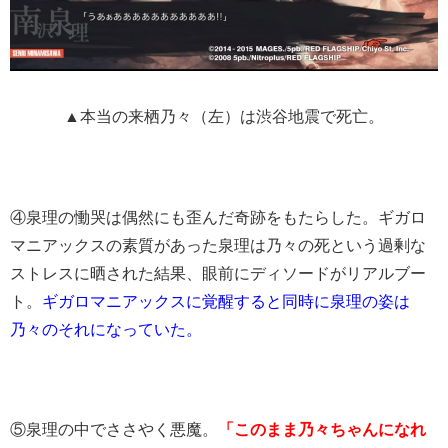
▲本当の来栖乃々（左）は渋谷地震で死亡。
④泉理の慟哭は偶然にも歪んだ奇跡をもたらした。ギガロ
マニアックスの素質があった泉理は乃々の死という過剰な
ストレスに晒された結果、眼前にディソードがリアルブー
ト。
ギガロマニアックスに覚醒すると同時に泉理の姿は
乃々のそれになっていた。
⑤泉理の中でささやく悪魔。
「このまま乃々ちゃんになれ