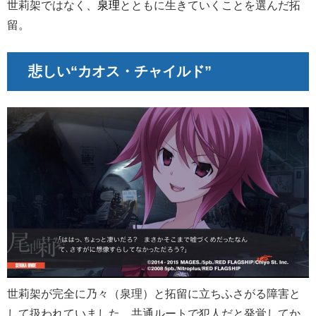
世莉架ではなく、
泉理
とともに生きていくことを選んだ拓
留。
悲しい“カオス・チャイルド”
世莉架が完全に乃々（泉理）と拓留に立ちふさがる障害と
して扱われていました。共通ルートで犯人だと発覚してか