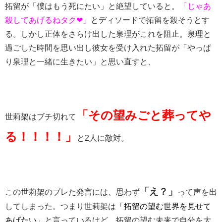
拓留が「僕はもう死にたい」と絶望していると。
「じゃあ
殺してあげるねタク❤」
とディソードで拓留を殺そうとす
る。しかし正体をさらけ出した泉理がこれを阻止。泉理と
過ごした時間を思い出し彼女を受け入れた拓留が「やっぱ
り泉理と一緒に生きたい」と思い直すと、
「その望みごと葬ってや
世莉架はブチ切れて
る！！！！」
と2人に敵対。
「え？」
この世莉架のブレた発言には、思わず
って声を出
してしまった。つまり世莉架は
「拓留の望む世界を見せて
あげたい」
と言っているけど、拓留の望む未来で自分を大