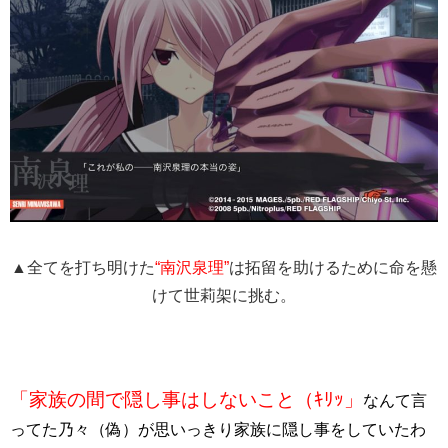
▲全てを打ち明けた
“南沢泉理”
は拓留を助けるために命を懸
けて世莉架に挑む。
「家族の間で隠し事はしないこと（ｷﾘｯ」
なんて言
ってた乃々（偽）が思いっきり家族に隠し事をしていたわ