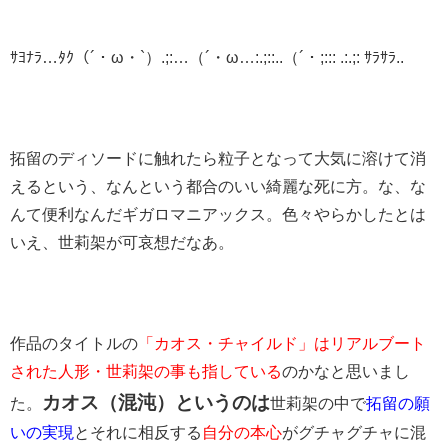
ｻﾖﾅﾗ…ﾀｸ（´・ω・`）.;:…（´・ω…:.;::..（´・;::: .:.;: ｻﾗｻﾗ..
拓留のディソードに触れたら粒子となって大気に溶けて消
えるという、なんという都合のいい綺麗な死に方。な、な
んて便利なんだギガロマニアックス。色々やらかしたとは
いえ、世莉架が可哀想だなあ。
作品のタイトルの
「カオス・チャイルド」はリアルブート
された人形・世莉架の事も指している
のかなと思いまし
カオス（混沌）というのは
た。
世莉架の中で
拓留の願
いの実現
とそれに相反する
自分の本心
がグチャグチャに混