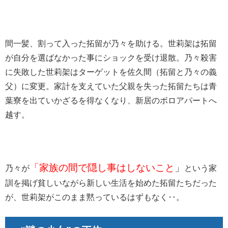
間一髪、割って入った拓留が乃々を助ける。世莉架は拓留
が自分を選ばなかった事にショックを受け退散。乃々殺害
に失敗した世莉架はターゲットを佐久間（拓留と乃々の義
父）に変更。家計を支えていた父親を失った拓留たちは青
葉寮を出ていかざるを得なくなり、新居のボロアパートへ
越す。
「家族の間で隠し事はしないこと
」
乃々が
という家
訓を掲げ貧しいながら新しい生活を始めた拓留たちだった
が、世莉架がこのまま黙っているはずもなく‥。