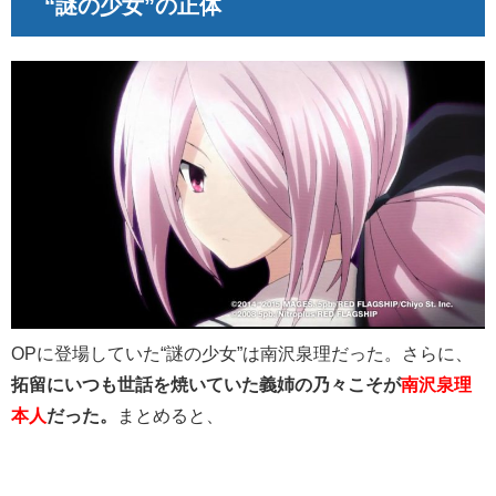
“謎の少女”の正体
OPに登場していた“謎の少女”は南沢泉理だった。さらに、
拓留にいつも世話を焼いていた義姉の乃々こそが
南沢泉理
本人
だった。
まとめると、