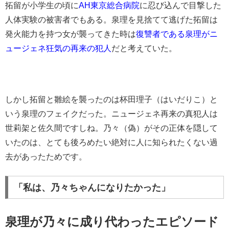
拓留が小学生の頃に
AH東京総合病院
に忍び込んで目撃した
人体実験の被害者でもある。泉理を見捨てて逃げた拓留は
発火能力を持つ女が襲ってきた時は
復讐者である泉理がニ
ュージェネ狂気の再来の犯人
だと考えていた。
しかし拓留と雛絵を襲ったのは杯田理子（はいだりこ）と
いう泉理のフェイクだった。ニュージェネ再来の真犯人は
世莉架と佐久間ですしね。乃々（偽）がその正体を隠して
いたのは、とても後ろめたい絶対に人に知られたくない過
去があったためです。
「私は、乃々ちゃんになりたかった」
泉理が乃々に成り代わったエピソード