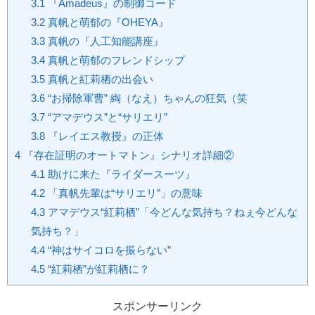
3.1
『Amadeus』の制御コード
3.2
真帆と萌郁の『OHEYA』
3.3
真帆の『人工知能講座』
3.4
真帆と萌郁のフレンドシップ
3.5
真帆と紅莉栖の出会い
3.6
“お掃除軍曹” 綯（なえ）ちゃんの狂気（笑
3.7
“アマデウス”と“サリエリ”
3.8
『レイエス教授』の正体
4
『存在証明のオートマトン』シナリオ詳細②
4.1
助けに来た『ライダースーツ』
4.2
「真帆先輩は“サリエリ”」の意味
4.3
アマデウス“紅莉栖”「今どんな気持ち？ねぇ今どんな
気持ち？」
4.4
“神はサイコロを振らない”
4.5
“紅莉栖”が紅莉栖に？
スポンサーリンク