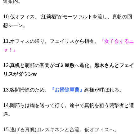
道案内。
10.仮オフィス。“紅莉栖”がモーツァルトを流し、真帆の回
想シーン。
11.オフィスの帰り。フェイリスから指令。
『女子会するニ
ャ！』
12.真帆と萌郁の客間が
ゴミ屋敷
へ進化。
黒木さんとフェイ
リスがダウンw
13.客間掃除のため、
『お掃除軍曹』
綯様が呼ばれる。
14.岡部らは綯を送って行く。途中で真帆を狙う襲撃者と遭
遇。
15.逃げる真帆はレスキネンと合流。仮オフィスへ。