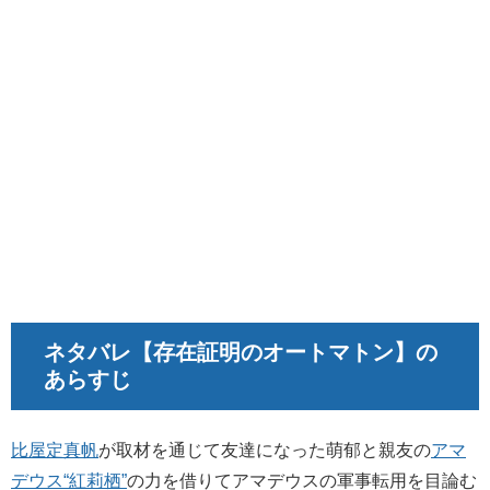
ネタバレ
【存在証明のオートマトン
】の
あらすじ
比屋定真帆
が取材を通じて友達になった萌郁と親友の
アマ
デウス“紅莉栖”
の力を借りてアマデウスの軍事転用を目論む