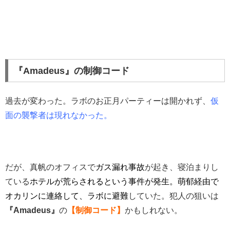
『Amadeus』の制御コード
過去が変わった。ラボのお正月パーティーは開かれず、
仮
面の襲撃者は現れなかった。
だが、真帆のオフィスで
ガス漏れ事故
が起き、寝泊まりし
ている
ホテルが
荒らされるという事件が発生。萌郁経由で
オカリンに連絡して、ラボに避難
していた。犯人の狙いは
『Amadeus』
の
【制御コード】
かもしれない。