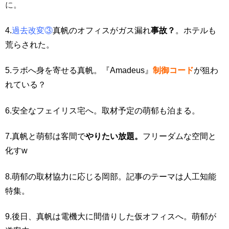
に。
4.
過去改変③
真帆のオフィスがガス漏れ
事故？
。ホテルも
荒らされた。
5.ラボへ身を寄せる真帆。『Amadeus』
制御コード
が狙わ
れている？
6.安全なフェイリス宅へ。取材予定の萌郁も泊まる。
7.
真帆と萌郁は客間で
やりたい放題。
フリーダムな空間と
化すw
8.萌郁の取材協力に応じる岡部。記事のテーマは人工知能
特集。
9.後日、真帆は電機大に間借りした仮オフィスへ。萌郁が