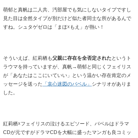
萌郁と真帆は二人共、汚部屋でも気にしないタイプですし
見た目は全然タイプが別だけど似た者同士な所があるんで
すね。シュタゲゼロは「まほ☓もえ」が熱い！
そういえば、紅莉栖も
父親に存在を全否定された
というト
ラウマを持っていますが、真帆→萌郁と同じくフェイリス
が「あなたはここにいていい」という温かい存在肯定のメ
ッセージを送った
「哀心迷図のバベル」
シナリオがありま
した。
紅莉栖☓フェイリスの泣けるエピソード、バベルはドラマ
CDが元ですがドラマCDを大幅に盛ったマンガも良コミッ