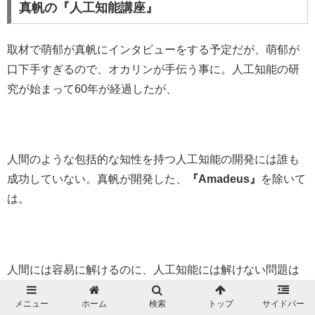
真帆の『人工知能講座』
取材で萌郁が真帆にインタビューをする予定だが、萌郁が
口下手すぎるので、オカリンが手伝う事に。人工知能の研
究が始まって60年が経過したが、
人間のような包括的な知性を持つ人工知能の開発には誰も
成功していない。真帆が開発した、
『Amadeus』
を除いて
は。
人間には容易に解けるのに、人工知能には解けない問題は
たくさんあるという。そのひとつが
『フレーム問題』
。あ
メニュー
ホーム
検索
トップ
サイドバー
る問題の解決のために検討する範囲をどこまで広げるか、