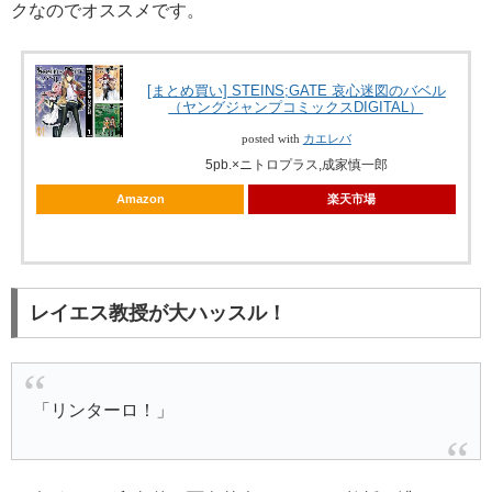
クなのでオススメです。
[まとめ買い] STEINS;GATE 哀心迷図のバベル
（ヤングジャンプコミックスDIGITAL）
posted with
カエレバ
5pb.×ニトロプラス,成家慎一郎
Amazon
楽天市場
レイエス教授が大ハッスル！
「リンターロ！」