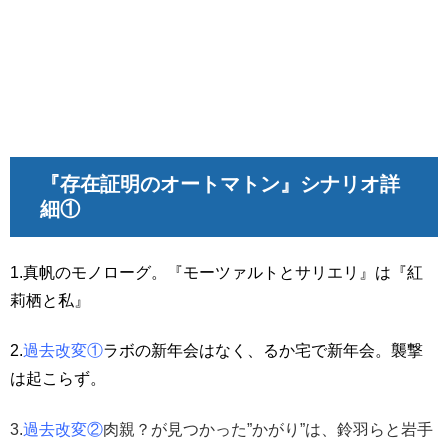
『存在証明のオートマトン』
シナリオ詳
細①
1.真帆のモノローグ。『モーツァルトとサリエリ』は『紅
莉栖と私』
2.
過去改変①
ラボの新年会はなく、るか宅で新年会。襲撃
は起こらず。
3.
過去改変②
肉親？が見つかった”かがり”は、鈴羽らと岩手