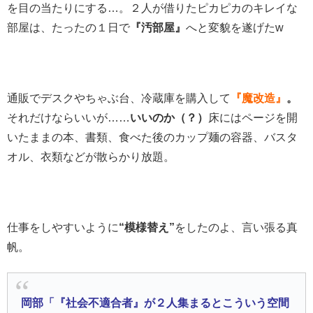
を目の当たりにする…。２人が借りたピカピカのキレイな
部屋は、たったの１日で
『汚部屋』
へと変貌を遂げたw
通販でデスクやちゃぶ台、冷蔵庫を購入して
『魔改造』
。
それだけならいいが……
いいのか（？）
床にはページを開
いたままの本、書類、食べた後のカップ麺の容器、バスタ
オル、衣類などが散らかり放題。
仕事をしやすいように
“
模様替え
”
をしたのよ、言い張る真
帆。
岡部「『社会不適合者』が２人集まるとこういう空間