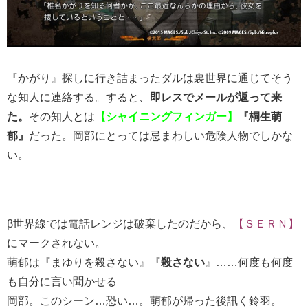
『かがり』探しに行き詰まったダルは裏世界に通じてそう
な知人に連絡する。すると、
即レスでメールが返って来
た。
その知人とは
【シャイニングフィンガー】
『桐生萌
郁』
だった。岡部にとっては忌まわしい危険人物でしかな
い。
β世界線では電話レンジは破棄したのだから、
【ＳＥＲＮ】
にマークされない。
萌郁は『まゆりを殺さない』『
殺さない
』……何度も何度
も自分に言い聞かせる
岡部。このシーン…恐い…。萌郁が帰った後訊く鈴羽。