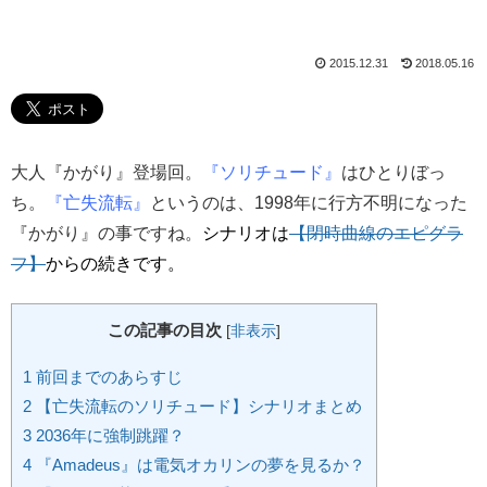
2015.12.31
2018.05.16
大人『かがり』登場回。
『ソリチュード』
はひとりぼっ
ち。
『亡失流転』
というのは、1998年に行方不明になった
『かがり』の事ですね。
シナリオは
【閉時曲線のエピグラ
フ】
からの続きです。
この記事の目次
[
非表示
]
1
前回までのあらすじ
2
【亡失流転のソリチュード】シナリオまとめ
3
2036年に強制跳躍？
4
『Amadeus』は電気オカリンの夢を見るか？