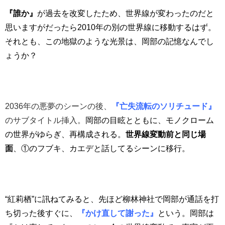
『誰か』
が過去を改変したため、世界線が変わったのだと
思いますがだったら2010年の別の世界線に移動するはず。
それとも、この地獄のような光景は、岡部の記憶なんでし
ょうか？
2036年の悪夢のシーンの後、
『亡失流転のソリチュード』
のサブタイトル挿入。
岡部の目眩とともに、モノクローム
の世界がゆらぎ、再構成される。
世界線変動前と同じ場
面
、①のフブキ、カエデと話してるシーンに移行。
“紅莉栖”に訊ねてみると、先ほど柳林神社で岡部が通話を打
ち切った後すぐに、
『かけ直して謝った』
という。岡部は