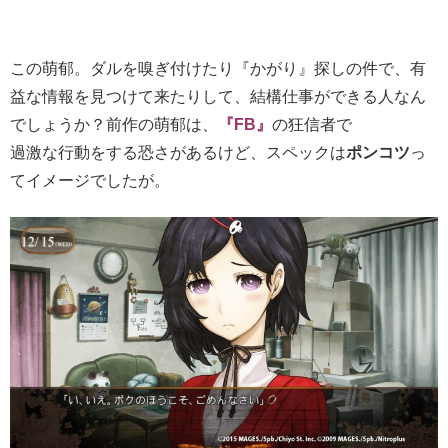
この萌郁。ダルを嗅ぎ付けたり『かがり』探しの件で、有
益な情報を見つけて来たりして、結構仕事ができる人なん
でしょうか？前作の萌郁は、
『FB』
の狂信者で
過激な行動をする恐さがあるけど、スペックは
ポンコツ
っ
てイメージでしたが。