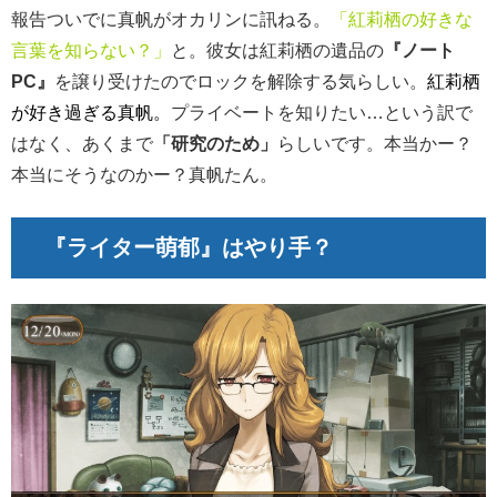
報告ついでに真帆がオカリンに訊ねる。
「紅莉栖の好きな
言葉を知らない？」
と。彼女は紅莉栖の遺品の
『ノート
PC』
を譲り受けたのでロックを解除する気らしい。
紅莉栖
が好き過ぎる真帆。
プライベートを知りたい…という訳で
はなく、あくまで
「研究のため」
らしいです。本当かー？
本当にそうなのかー？真帆たん。
『ライター萌郁』はやり手？