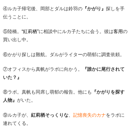
④ルカ子帰宅後、岡部とダルは鈴羽の
『かがり』
探しを手
伝うことに。
⑤陸橋。
“紅莉栖”
に相談中にルカ子たちに会う。彼は
客用
の
買い出し中。
⑥かがり探しは難航。ダルがライターの萌郁に調査依頼。
⑦オフィスから真帆がラボに向かう。
『誰かに尾行されて
いた？』
⑧ラボ。真帆も同席し萌郁の報告。他にも
『かがりを探す
人物』
がいた。
⑨ルカ子が、
紅莉栖そっくりな
、
記憶喪失のカナ
をラボに
連れてくる。