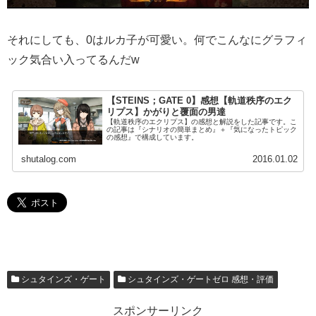
それにしても、0はルカ子が可愛い。何でこんなにグラフィ
ック気合い入ってるんだw
【STEINS；GATE 0】感想【軌道秩序のエク
リプス】かがりと覆面の男達
【軌道秩序のエクリプス】の感想と解説をした記事です。こ
の記事は『シナリオの簡単まとめ』＋『気になったトピック
の感想』で構成しています。
shutalog.com
2016.01.02
シュタインズ・ゲート
シュタインズ・ゲートゼロ 感想・評価
スポンサーリンク