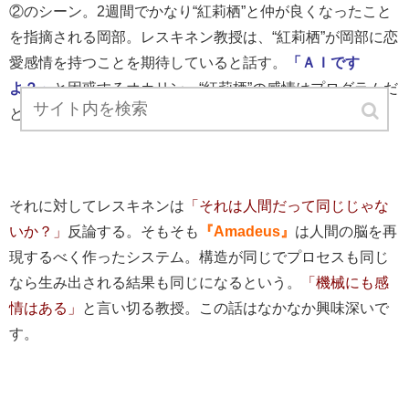
②のシーン。2週間でかなり“紅莉栖”と仲が良くなったこと
を指摘される岡部。レスキネン教授は、“紅莉栖”が岡部に恋
愛感情を持つことを期待していると話す。
「ＡＩです
よ？」
と困惑するオカリン。“紅莉栖”の感情はプログラムだ
と言う。
それに対してレスキネンは
「それは人間だって同じじゃな
いか？」
反論する。そもそも
『Amadeus』
は人間の脳を再
現するべく作ったシステム。構造が同じでプロセスも同じ
なら生み出される結果も同じになるという。
「機械にも感
情はある」
と言い切る教授。この話はなかなか興味深いで
す。