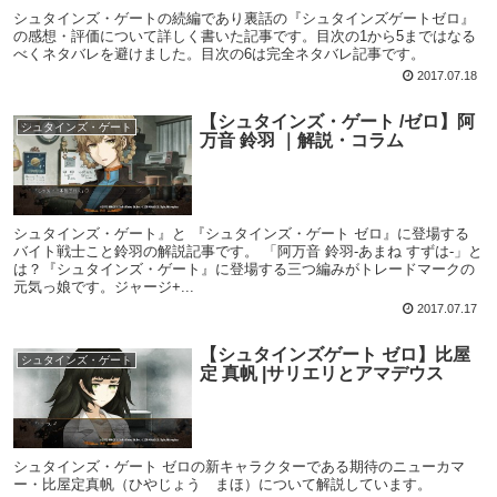
シュタインズ・ゲートの続編であり裏話の『シュタインズゲートゼロ』
の感想・評価について詳しく書いた記事です。目次の1から5まではなる
べくネタバレを避けました。目次の6は完全ネタバレ記事です。
2017.07.18
【シュタインズ・ゲート /ゼロ】阿
シュタインズ・ゲート
万音 鈴羽 ｜解説・コラム
シュタインズ・ゲート』と 『シュタインズ・ゲート ゼロ』に登場する
バイト戦士こと鈴羽の解説記事です。 「阿万音 鈴羽-あまね すずは-」と
は？『シュタインズ・ゲート』に登場する三つ編みがトレードマークの
元気っ娘です。ジャージ+...
2017.07.17
【シュタインズゲート ゼロ】比屋
シュタインズ・ゲート
定 真帆 |サリエリとアマデウス
シュタインズ・ゲート ゼロの新キャラクターである期待のニューカマ
ー・比屋定真帆（ひやじょう まほ）について解説しています。