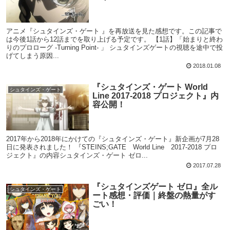
アニメ『シュタインズ・ゲート 』を再放送を見た感想です。この記事で
は今後1話から12話までを取り上げる予定です。 【1話】「始まりと終わ
りのプロローグ -Turning Point- 」 シュタインズゲートの視聴を途中で投
げてしまう原因...
2018.01.08
『シュタインズ・ゲート World
シュタインズ・ゲート
Line 2017-2018 プロジェクト』内
容公開！
2017年から2018年にかけての『シュタインズ・ゲート』新企画が7月28
日に発表されました！ 『STEINS;GATE World Line 2017-2018 プロ
ジェクト』の内容シュタインズ・ゲート ゼロ...
2017.07.28
『シュタインズゲート ゼロ』全ル
シュタインズ・ゲート
ート感想・評価｜終盤の熱量がす
ごい！