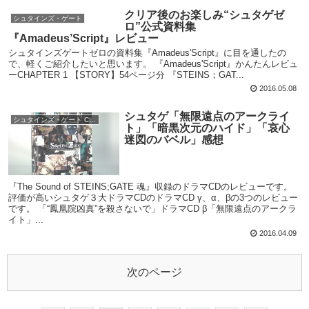
クリア後のお楽しみ“シュタゲゼ
シュタインズ・ゲート
ロ”公式資料集
『Amadeus’Script』レビュー
シュタインズゲートゼロの資料集『Amadeus'Script』に目を通したの
で、軽くご紹介したいと思います。 『Amadeus'Script』かんたんレビュ
ーCHAPTER 1 【STORY】54ページ分 『STEINS；GAT...
2016.05.08
シュタゲ「無限遠点のアークライ
シュタインズ・ゲート CDレビュー
ト」「暗黒次元のハイド」「哀心
迷図のバベル」感想
『The Sound of STEINS;GATE 魂』収録のドラマCDのレビューです。
評価が高いシュタゲ３大ドラマCDのドラマCD γ、α、βの3つのレビュー
です。 「“鳳凰院凶真”を殺さないで」ドラマCD β「無限遠点のアークラ
イト」...
2016.04.09
次のページ