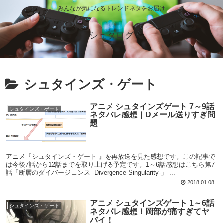
みんなが気になるトレンドネタをお届け
シュタログ
シュタインズ・ゲート
アニメ シュタインズゲート 7～9話
シュタインズ・ゲート
ネタバレ感想｜Dメール送りすぎ問
題
アニメ『シュタインズ・ゲート 』を再放送を見た感想です。この記事で
は今後7話から12話までを取り上げる予定です。1～6話感想はこちら第7
話「断層のダイバージェンス -Divergence Singularity-」 ...
2018.01.08
アニメ シュタインズゲート 1～6話
シュタインズ・ゲート
ネタバレ感想！岡部が痛すぎてヤ
バイ！