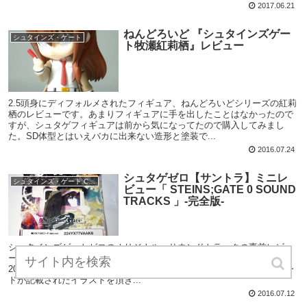
2017.06.21
ねんどろいど 『シュタインズゲー
シュタインズ・ゲート
ト牧瀬紅莉栖』レビュー
2.5頭身にディフォルメされたフィギュア、ねんどろいどシリーズの紅莉
栖のレビューです。あまりフィギュアに手を出したことはなかったので
すが、シュタゲフィギュアは前から気になってたので購入してみまし
た。SD体型とはいえバカに出来ない造形と塗装で...
2016.07.24
シュタゲゼロ【サントラ】ミニレ
シュタインズ・ゲート CDレビュー
ビュー「 STEINS;GATE 0 SOUND
TRACKS 」-完全版-
シュタインズゲートゼロのオリジナル・サウンドトラックの事前レビュ
ーです。サントラを予約特典のDISC PLUS紹介です。 【5ｐｂ.祭り
2016】会場予約“特典映像” ▲会場予約と引き換えにディスクプラスコー
ドが記載されたイラストを頂き...
2016.07.12