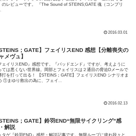
のレビューです。 『The Sound of STEINS;GATE 魂（コンプリ
.
2016.03.01
STEINS；GATE】フェイリスEND 感想【分離喪失の
ャメヴュ】
フェイリスEND』感想です。『バッドエンド』ですが、考えように
っては悪くない世界線。岡部とフェイリスは２通目の脅迫Dメールで
博打を打って出る！ 【STEINS；GATE】フェイリスEND シナリオま
め ①まゆり救出の為に、フェイ...
2016.02.13
STEINS；GATE】鈴羽END“無限サイクリング”感
・解説
ュタゲ『鈴羽END』感想・解説記事です。無限ループに疲れ段々と