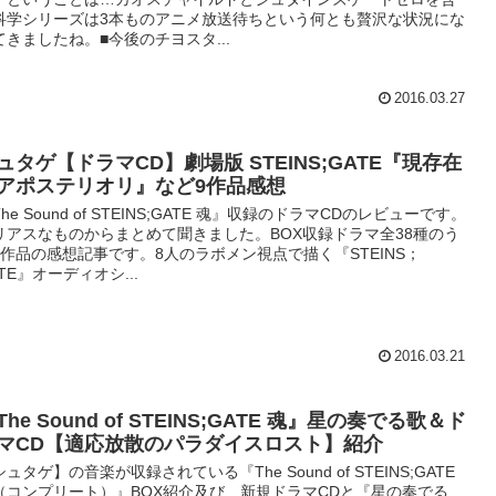
科学シリーズは3本ものアニメ放送待ちという何とも贅沢な状況にな
てきましたね。■今後のチヨスタ...
2016.03.27
ュタゲ【ドラマCD】劇場版 STEINS;GATE『現存在
アポステリオリ』など9作品感想
he Sound of STEINS;GATE 魂』収録のドラマCDのレビューです。
リアスなものからまとめて聞きました。BOX収録ドラマ全38種のう
9作品の感想記事です。8人のラボメン視点で描く『STEINS；
TE』オーディオシ...
2016.03.21
The Sound of STEINS;GATE 魂』星の奏でる歌＆ド
マCD【適応放散のパラダイスロスト】紹介
ュタゲ】の音楽が収録されている『The Sound of STEINS;GATE
（コンプリート）』BOX紹介及び、新規ドラマCDと『星の奏でる