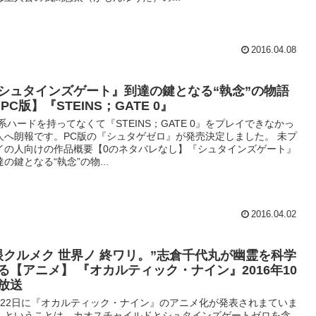
2016.04.08
シュタインズゲート』到達の鍵となる“執念”の物語
 PC版】『STEINS；GATE 0』
S系ハードを持ってなくて『STEINS；GATE 0』をプレイできなかっ
人へ朗報です。PC版の『シュタゲゼロ』が発売決定しました。 未プ
イの人向けの作品概要【0のネタバレなし】『シュタインズゲート』
達の鍵となる“執念”の物...
2016.04.02
眼クルメク 世界ノ 終ワリ。”志倉千代丸が幽霊を科学
る【アニメ】 『オカルティック・ナイン』2016年10
放送
月22日に『オカルティック・ナイン』のアニメ化が発表されまていま
。ということは…カオスチャイルドとシュタインズゲートゼロを含