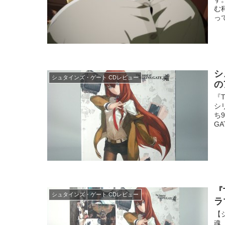
む
っ
シ
シュタインズ・ゲート CDレビュー
の
『T
シ
ち
GA
『
シュタインズ・ゲート CDレビュー
ラ
【シ
魂