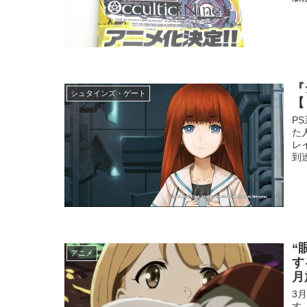
『
シュタインズ・ゲート
【
P
た
レ
到
“
アニメ
す
月
3
す