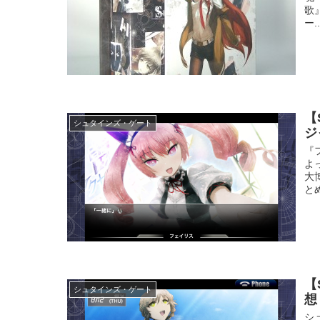
歌』
ー..
【
シュタインズ・ゲート
ジ
『
よ
大
と
【
シュタインズ・ゲート
想
シ