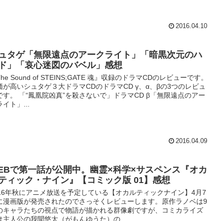
2016.04.10
ュタゲ「無限遠点のアークライト」「暗黒次元のハ
ド」「哀心迷図のバベル」感想
he Sound of STEINS;GATE 魂』収録のドラマCDのレビューです。
価が高いシュタゲ３大ドラマCDのドラマCD γ、α、βの3つのレビュ
です。 「“鳳凰院凶真”を殺さないで」ドラマCD β「無限遠点のアー
イト」...
2016.04.09
EBで第一話が公開中。幽霊×科学×サスペンス『オカ
ティック・ナイン』【コミック版 01】感想
016年秋にアニメ放送を予定している【オカルティックナイン】4月7
に漫画版が発売されたのでさっそくレビューします。原作ラノベは9
のキャラたちの視点で物語が描かれる群像劇ですが、コミカライズ
は主人公の我聞悠太（がもんゆうた）の...