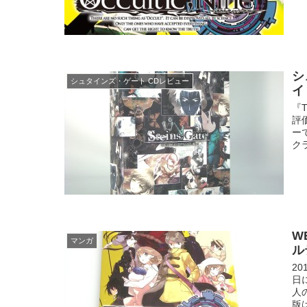
シ
シュタインズ・ゲート CDレビュー
イ
『T
評
ー
クラ
W
マンガ
ル
2
日
人
版