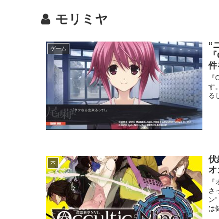
モリミヤ
“
ゲーム
『
件
『
す
る
伏
本
オ
『
さ
ン
は