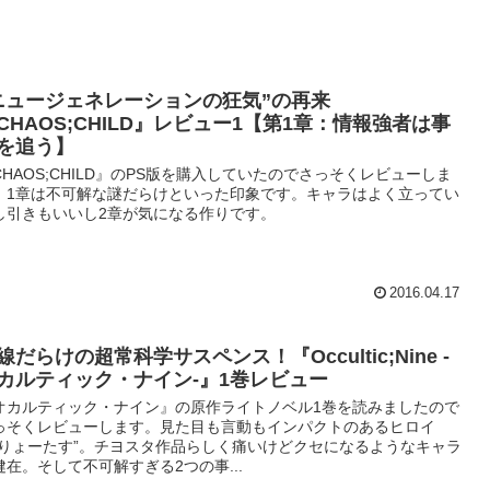
ニュージェネレーションの狂気”の再来
CHAOS;CHILD』レビュー1【第1章：情報強者は事
を追う】
CHAOS;CHILD』のPS版を購入していたのでさっそくレビューしま
。1章は不可解な謎だらけといった印象です。キャラはよく立ってい
し引きもいいし2章が気になる作りです。
2016.04.17
線だらけの超常科学サスペンス！『Occultic;Nine -
カルティック・ナイン-』1巻レビュー
オカルティック・ナイン』の原作ライトノベル1巻を読みましたので
っそくレビューします。見た目も言動もインパクトのあるヒロイ
“りょーたす”。チヨスタ作品らしく痛いけどクセになるようなキャラ
健在。そして不可解すぎる2つの事...