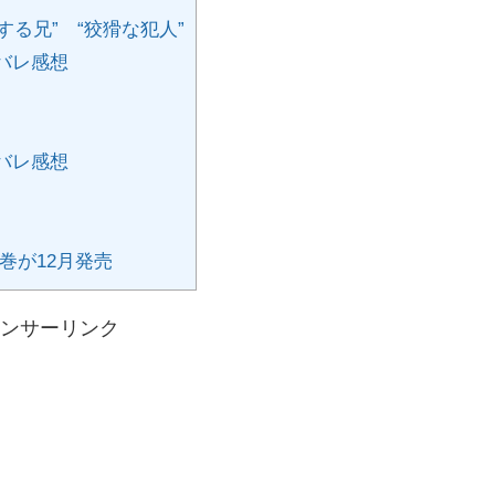
る兄” “狡猾な犯人”
バレ感想
バレ感想
巻が12月発売
ンサーリンク